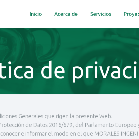
Inicio
Acerca de
Servicios
Proye
tica de privac
ndiciones Generales que rigen la presente Web.
rotección de Datos 2016/679, del Parlamento Europeo y 
ar a conocer e informar el modo en el que MORALES INGE