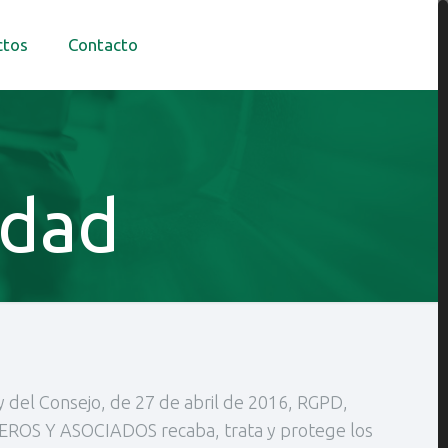
ctos
Contacto
idad
del Consejo, de 27 de abril de 2016, RGPD,
NIEROS Y ASOCIADOS recaba, trata y protege los