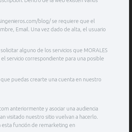
suscripción. Dentro de la web existen varios
ingenieros.com/blog/ se requiere que el
ombre, Email. Una vez dado de alta, el usuario
 solicitar alguno de los servicios que MORALES
el servicio correspondiente para una posible
ra que puedas crearte una cuenta en nuestro
com anteriormente y asociar una audiencia
 visitado nuestro sitio vuelvan a hacerlo.
esta función de remarketing en